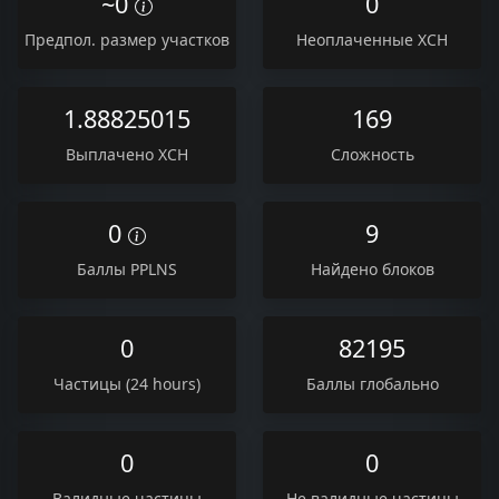
~0
0
Предпол. размер участков
Неоплаченные XCH
1.88825015
169
Выплачено XCH
Сложность
0
9
Баллы PPLNS
Найдено блоков
0
82195
Частицы (24 hours)
Баллы глобально
0
0
Валидные частицы
Не валидные частицы