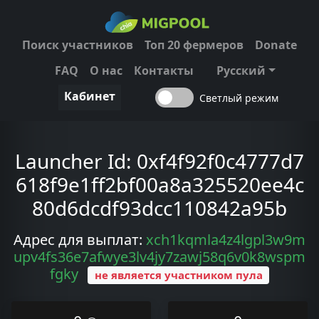
Поиск участников
Топ 20 фермеров
Donate
FAQ
О нас
Контакты
Русский
Кабинет
Светлый режим
Launcher Id:
0xf4f92f0c4777d7
618f9e1ff2bf00a8a325520ee4c
80d6dcdf93dcc110842a95b
Адрес для выплат:
xch1kqmla4z4lgpl3w9m
upv4fs36e7afwye3lv4jy7zawj58q6v0k8wspm
fgky
не является участником пула