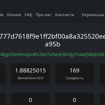
ів
Donate
FAQ
Про нас
Контакти
Українська
4777d7618f9e1ff2bf00a8a325520e
a95b
4lgpl3w9mupv4fs36e7afwye3lv4jy7zawj58q6v0
1.88825015
169
Виплачено XCH
Складність
0
0