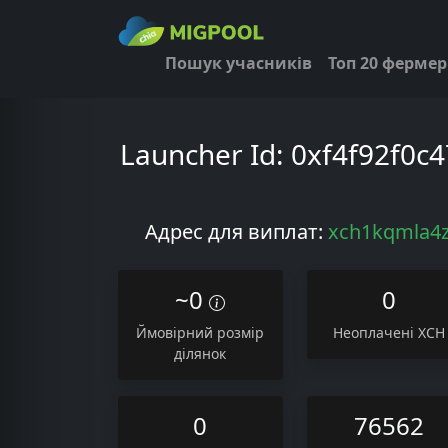
Пошук учасників
Топ 20 фермер
Launcher Id:
0xf4f92f0c
Адрес для виплат:
xch1kqmla4z
~0
0
Ймовірний розмір
Неоплачені XCH
ділянок
0
76562