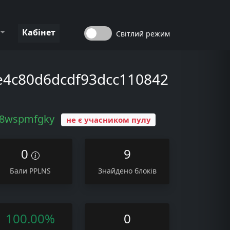
Кабінет
Світлий режим
e4c80d6dcdf93dcc110842
k8wspmfgky
не є учасником пулу
0
9
Бали PPLNS
Знайдено блоків
100.00%
0