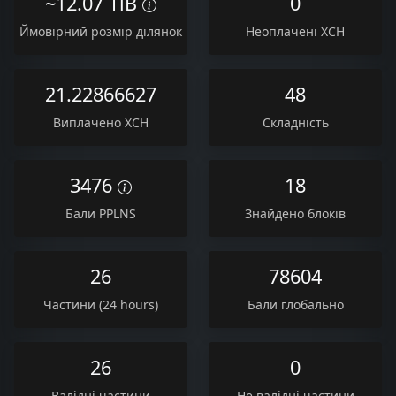
~12.07 TiB
0
Ймовірний розмір ділянок
Неоплачені XCH
21.22866627
48
Виплачено XCH
Складність
3476
18
Бали PPLNS
Знайдено блоків
26
78604
Частини (24 hours)
Бали глобально
26
0
Валідні частини
Не валідні частини