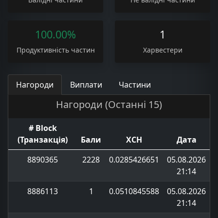
100.00%
1
Продуктивність частин
Харвестери
Нагороди
Виплати
Частини
Нагороди (Останні 15)
# Block
(Транзакція)
Бали
XCH
Дата
8890365
2228
0.0285426651
05.08.2026
21:14
8886113
1
0.0510845588
05.08.2026
21:14