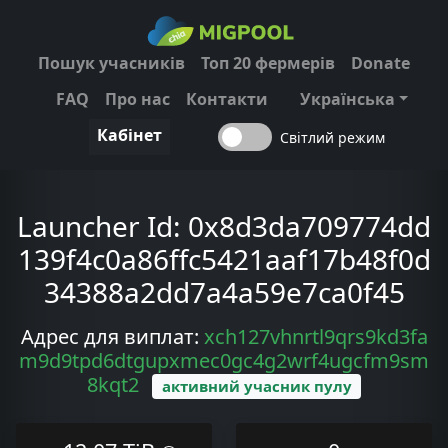
Пошук учасників
Топ 20 фермерів
Donate
FAQ
Про нас
Контакти
Українська
Кабінет
Світлий режим
Launcher Id:
0x8d3da709774dd
139f4c0a86ffc5421aaf17b48f0d
34388a2dd7a4a59e7ca0f45
Адрес для виплат:
xch127vhnrtl9qrs9kd3fa
m9d9tpd6dtgupxmec0gc4g2wrf4ugcfm9sm
8kqt2
активний учасник пулу